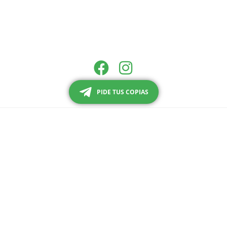
PIDE TUS COPIAS