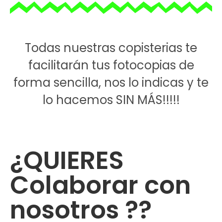
Todas nuestras copisterias te
facilitarán tus fotocopias de
forma sencilla, nos lo indicas y te
lo hacemos SIN MÁS!!!!!
¿QUIERES
Colaborar con
nosotros ??