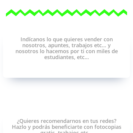
Indícanos lo que quieres vender con
nosotros, apuntes, trabajos etc… y
nosotros lo hacemos por ti con miles de
estudiantes, etc…
¿Quieres recomendarnos en tus redes?
Hazlo y podrás beneficiarte con fotocopias
gratis, trabajos etc…