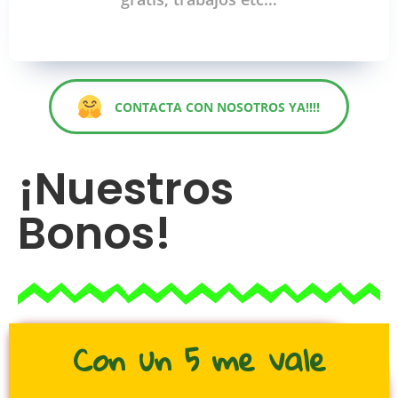
CONTACTA CON NOSOTROS YA!!!!
¡Nuestros
Bonos!
Con un 5 me vale